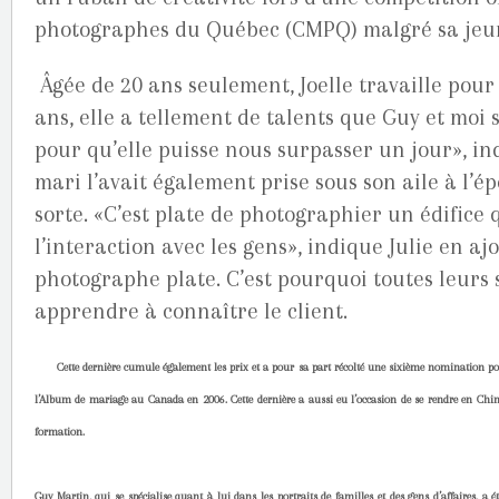
photographes du Québec (CMPQ) malgré sa jeu
Âgée de 20 ans seulement, Joelle travaille pour 
ans, elle a tellement de talents que Guy et moi
pour qu’elle puisse nous surpasser un jour», 
mari l’avait également prise sous son aile à l’ép
sorte. «C’est plate de photographier un édifice 
l’interaction avec les gens», indique Julie en aj
photographe plate. C’est pourquoi toutes leurs
apprendre à connaître le client.
Cette dernière cumule également les prix et a pour sa part récolté une sixième nomination p
l’Album de mariage au Canada en 2006. Cette dernière a aussi eu l’occasion de se rendre en Chine, 
formation.
Guy Martin, qui se spécialise quant à lui dans les portraits de familles et des gens d’affaires, a