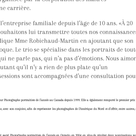
ne carrière.
l’entreprise familiale depuis l’âge de 10 ans. «À 20
 souhaitons lui transmettre toutes nos connaissance
indique Mme Robichaud-Martin en ajoutant que son
oque. Le trio se spécialise dans les portraits de tout
qui ne parle pas, qui n’a pas d’émotions. Nous aimo
outant qu’il n’y a rien de plus plate qu’un
 sessions sont accompagnées d’une consultation pou
our Photographe portraitiste de l’année au Canada depuis 1999. Elle a également remporté le premier prix
avec son conjoint, afin de représenter les photographes de l’Amérique du Nord et d’offrir, entre autres, 
 été sacré Photographe portraitiste de l’année en Ontario en 2004 en plus de récolter deux nominations po